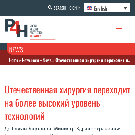
English
SEARCH
SIGN IN
NEWS
Home
»
Newsroom
»
News
»
Отечественная хирургия переходит на более высокий уровень технологий
Отечественная хирургия переходит
на более высокий уровень
технологий
Др.Елжан Биртанов, Министр Здравоохранения: