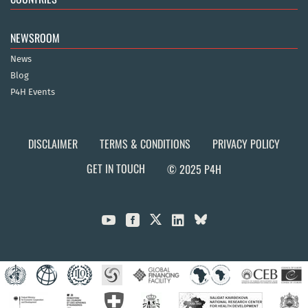
NEWSROOM
News
Blog
P4H Events
DISCLAIMER
TERMS & CONDITIONS
PRIVACY POLICY
GET IN TOUCH
© 2025 P4H


