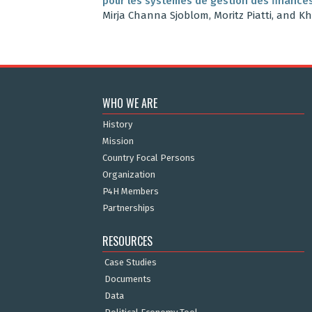
pour les systèmes de gestion des finance
Mirja Channa Sjoblom, Moritz Piatti, and 
WHO WE ARE
History
Mission
Country Focal Persons
Organization
P4H Members
Partnerships
RESOURCES
Case Studies
Documents
Data