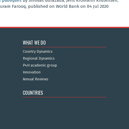
s publiques
by Srinivas Gurazada, Jens Kromann Kristensen,
Khuram Farooq, published on World Bank on 04 Jul 2020
WHAT WE DO
Country Dynamics
Regional Dynamics
P4H academic group
Innovation
Annual Reviews
COUNTRIES