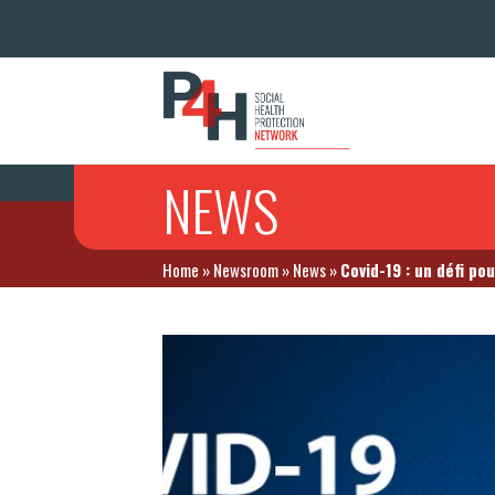
NEWS
Home
»
Newsroom
»
News
»
Covid-19 : un défi po