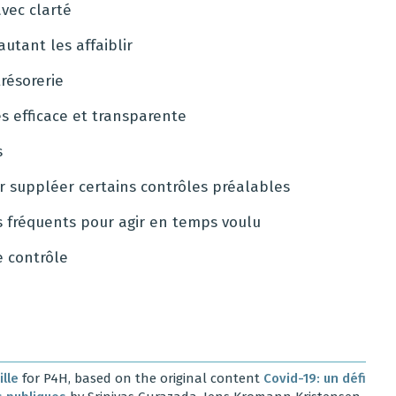
avec clarté
utant les affaiblir
trésorerie
s efficace et transparente
s
ur suppléer certains contrôles préalables
us fréquents pour agir en temps voulu
e contrôle
lle
for P4H, based on the original content
Covid-19: un défi