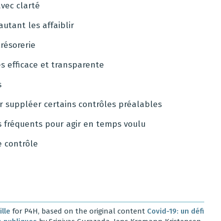
avec clarté
utant les affaiblir
trésorerie
s efficace et transparente
s
ur suppléer certains contrôles préalables
us fréquents pour agir en temps voulu
e contrôle
lle
for P4H, based on the original content
Covid-19: un défi