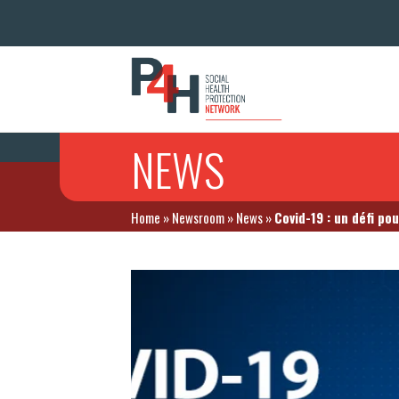
NEWS
Home
»
Newsroom
»
News
»
Covid-19 : un défi po