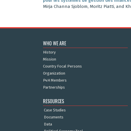
pour les systèmes de gestion des finance
Mirja Channa Sjoblom, Moritz Piatti, and 
WHO WE ARE
History
Mission
Country Focal Persons
Organization
P4H Members
Partnerships
RESOURCES
Case Studies
Documents
Data