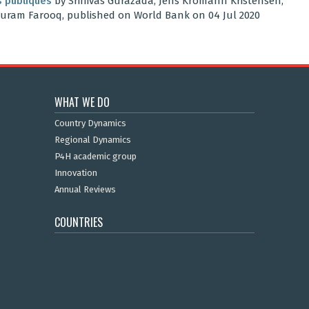
s publiques
by Srinivas Gurazada, Jens Kromann Kristensen,
Khuram Farooq, published on World Bank on 04 Jul 2020
WHAT WE DO
Country Dynamics
Regional Dynamics
P4H academic group
Innovation
Annual Reviews
COUNTRIES