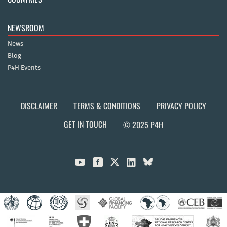
NEWSROOM
News
Blog
P4H Events
DISCLAIMER
TERMS & CONDITIONS
PRIVACY POLICY
GET IN TOUCH
© 2025 P4H


