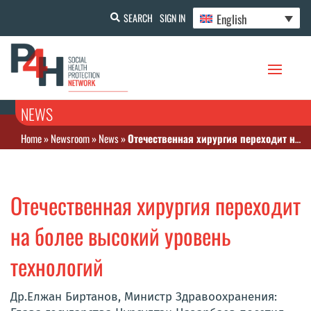
English
SEARCH
SIGN IN
NEWS
Home
»
Newsroom
»
News
»
Отечественная хирургия переходит на более высокий уровень технологий
Отечественная хирургия переходит
на более высокий уровень
технологий
Др.Елжан Биртанов, Министр Здравоохранения: