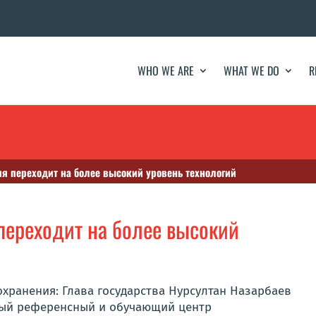
WHO WE ARE
WHAT WE DO
R
ия переходит на более высокий уровень технологий
переходит на более высокий
хранения: Глава государства Нурсултан Назарбаев
ный референсный и обучающий центр