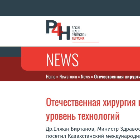
NEWS
Home
»
Newsroom
»
News
»
Отечественная хирург
Отечественная хирургия 
уровень технологий
Др.Елжан Биртанов, Министр Здравоо
посетил Казахстанский международ