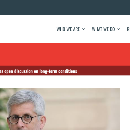
WHO WE ARE
WHAT WE DO
R
ies open discussion on long-term conditions